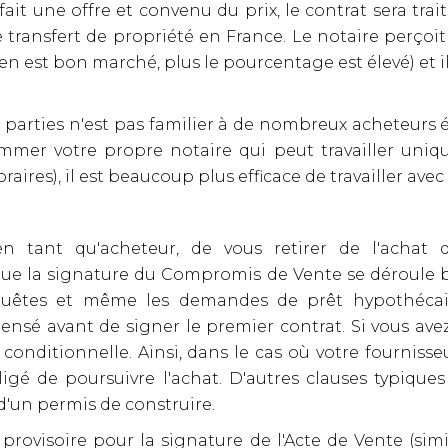
it une offre et convenu du prix, le contrat sera traité
e transfert de propriété en France. Le notaire perço
ien est bon marché, plus le pourcentage est élevé) et i
 parties n'est pas familier à de nombreux acheteurs é
mmer votre propre notaire qui peut travailler uni
aires), il est beaucoup plus efficace de travailler avec
n tant qu'acheteur, de vous retirer de l'achat d
 que la signature du Compromis de Vente se déroul
enquêtes et même les demandes de prêt hypothécair
pensé avant de signer le premier contrat. Si vous ave
onditionnelle. Ainsi, dans le cas où votre fournisse
igé de poursuivre l'achat. D'autres clauses typiques
 d'un permis de construire.
isoire pour la signature de l'Acte de Vente (simila