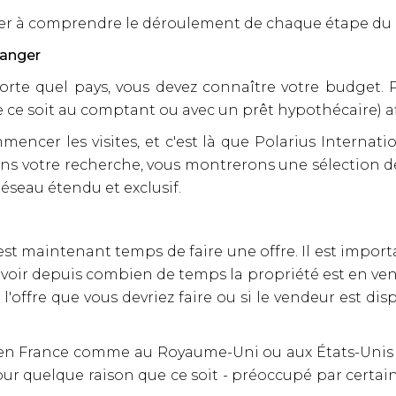
ider à comprendre le déroulement de chaque étape du 
ranger
te quel pays, vous devez connaître votre budget. P
ce soit au comptant ou avec un prêt hypothécaire) af
encer les visites, et c'est là que Polarius Internatio
ns votre recherche, vous montrerons une sélection d
éseau étendu et exclusif.
l est maintenant temps de faire une offre. Il est import
avoir depuis combien de temps la propriété est en vente
 l'offre que vous devriez faire ou si le vendeur est d
n France comme au Royaume-Uni ou aux États-Unis pa
ur quelque raison que ce soit - préoccupé par certain