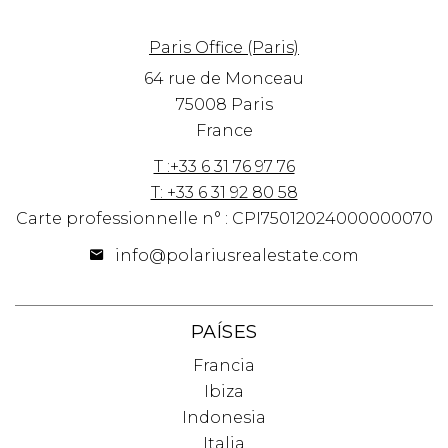
Paris Office (Paris)
64 rue de Monceau
75008 Paris
France
T :+33 6 31 76 97 76
T: +33 6 31 92 80 58
Carte professionnelle n° : CPI75012024000000070
info@polariusrealestate.com
PAÍSES
Francia
Ibiza
Indonesia
Italia