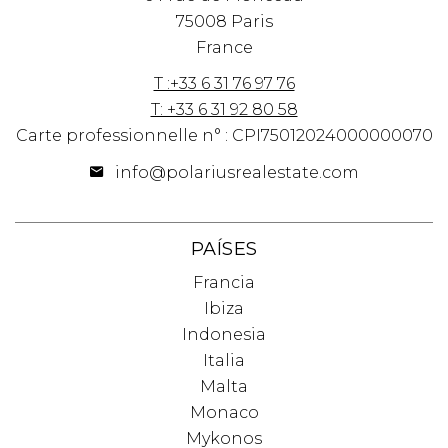
75008 Paris
France
T :+33 6 31 76 97 76
T: +33 6 31 92 80 58
Carte professionnelle n° : CPI75012024000000070
info@polariusrealestate.com
PAÍSES
Francia
Ibiza
Indonesia
Italia
Malta
Monaco
Mykonos