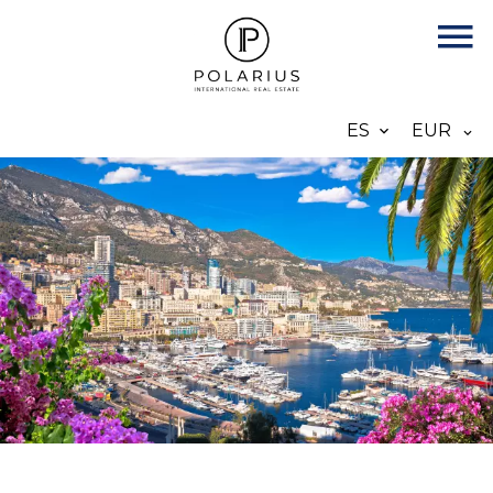
ES
EUR