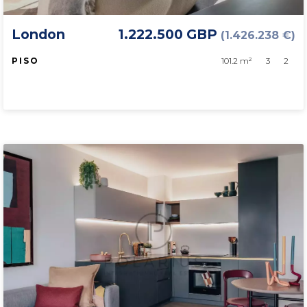
London
1.222.500 GBP
(1.426.238 €)
PISO
101.2 m²
3
2