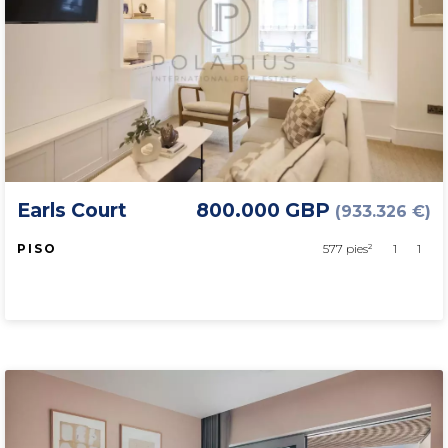
Earls Court
800.000 GBP
(933.326 €)
PISO
577 pies²
1
1