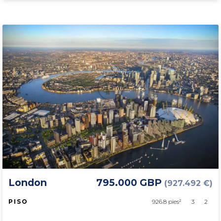
London
795.000 GBP
(927.492 €)
PISO
926.8 pies²
3
2