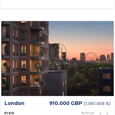
London
910.000 GBP
(1.061.658 €)
PISO
74.77 m²
2
2