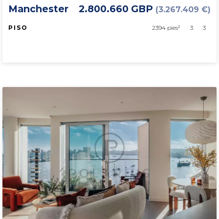
Manchester
2.800.660 GBP
(3.267.409 €)
PISO
2394 pies²
3
3