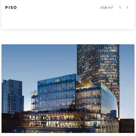
PISO
41.8 m²
1
1