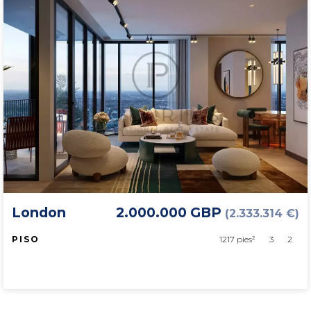
London
2.000.000 GBP
(2.333.314 €)
PISO
1217 pies²
3
2