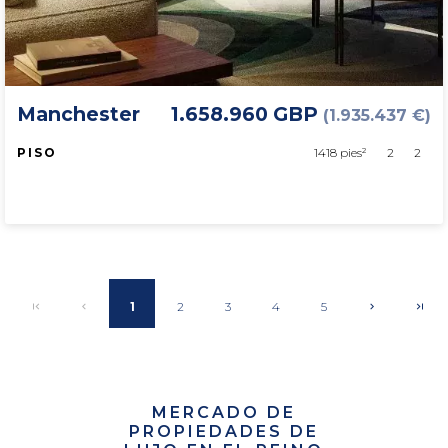
Manchester
1.658.960 GBP
(1.935.437 €)
PISO
1418 pies²
2
2
1
2
3
4
5
MERCADO DE
PROPIEDADES DE