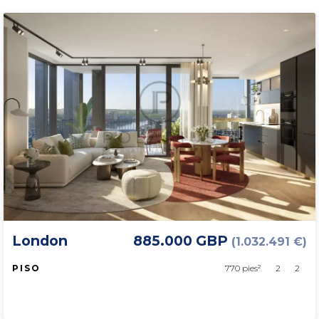
London
885.000 GBP
(1.032.491 €)
PISO
770 pies²
2
2