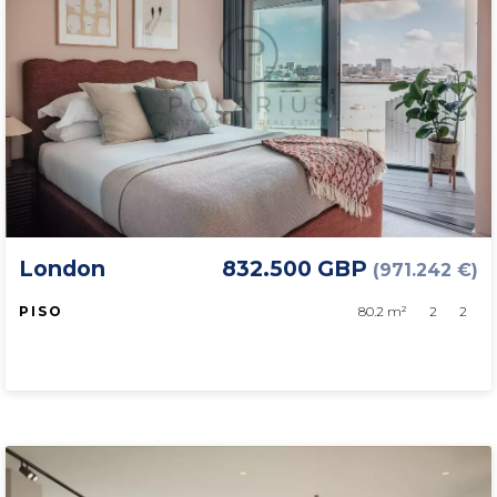
London
832.500 GBP
(971.242 €)
PISO
80.2 m²
2
2