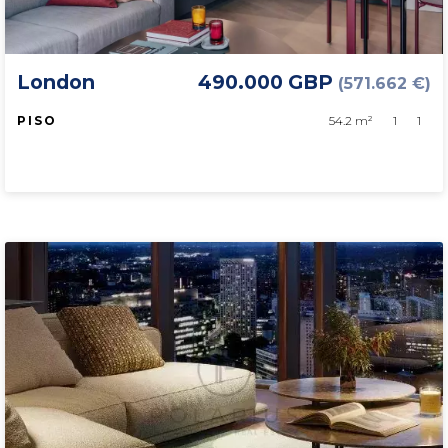
London
490.000 GBP
(571.662 €)
PISO
54.2 m²
1
1