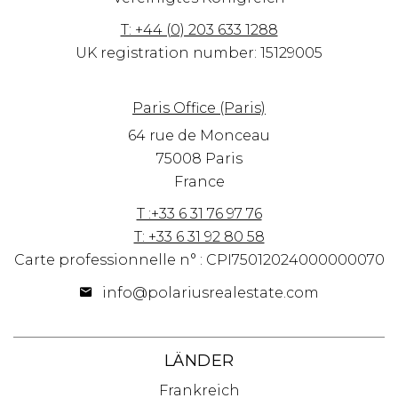
T: +44 (0) 203 633 1288
UK registration number: 15129005
Paris Office (Paris)
64 rue de Monceau
75008 Paris
France
T :+33 6 31 76 97 76
T: +33 6 31 92 80 58
Carte professionnelle n° : CPI75012024000000070
info@polariusrealestate.com
LÄNDER
Frankreich