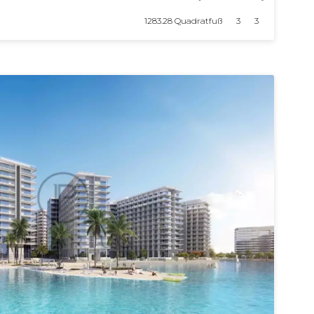
1283.28 Quadratfuß
3
3