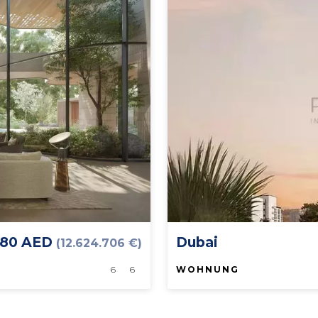
580 AED
Dubai
(12.624.706 €)
6
6
WOHNUNG