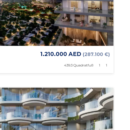
1.210.000 AED
(287.100 €)
439.3 Quadratfuß
1
1