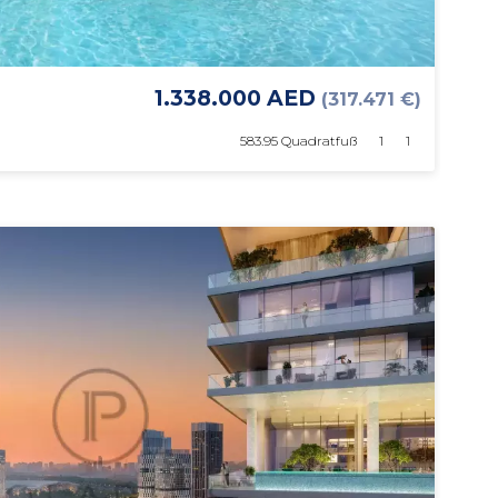
1.338.000 AED
(317.471 €)
583.95 Quadratfuß
1
1