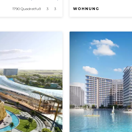
1790 Quadratfuß
3
3
WOHNUNG