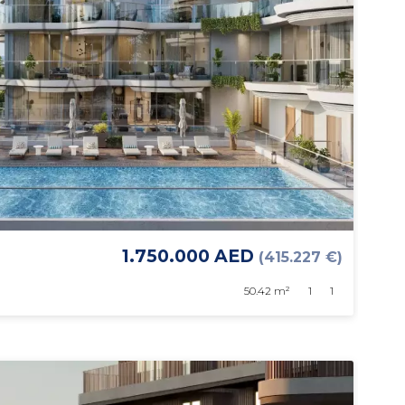
1.750.000 AED
(415.227 €)
50.42 m²
1
1