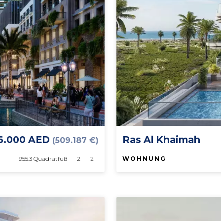
46.000 AED
Ras Al Khaimah
(509.187 €)
955.3 Quadratfuß
2
2
WOHNUNG