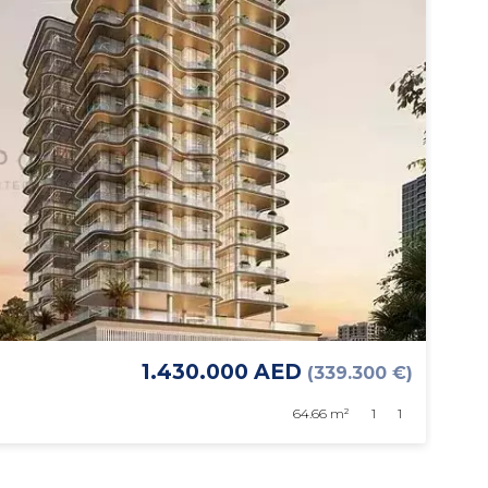
1.430.000 AED
(339.300 €)
64.66 m²
1
1