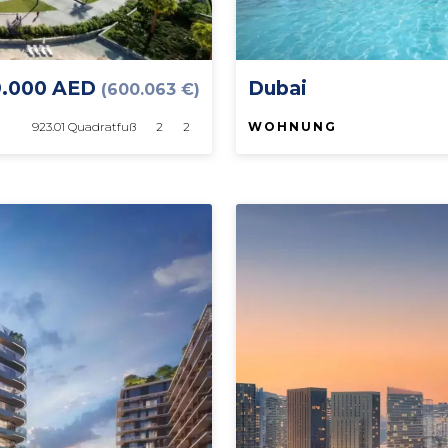
9.000 AED
Dubai
(600.063 €)
923.01 Quadratfuß
2
2
WOHNUNG