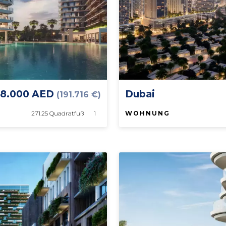
8.000 AED
Dubai
(191.716 €)
271.25 Quadratfuß
1
WOHNUNG