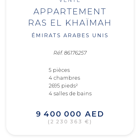
VENTE
APPARTEMENT
RAS EL KHAÏMAH
ÉMIRATS ARABES UNIS
Réf. 86176257
5 pièces
4 chambres
2695 pieds²
4 salles de bains
9 400 000 AED
(2 230 363 €)