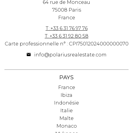
64 rue de Monceau
75008 Paris
France
T :+33 6 31 76 97 76
T: +33 6 31 92 80 58
Carte professionnelle n° : CPI75012024000000070
info@polariusrealestate.com
PAYS
France
Ibiza
Indonésie
Italie
Malte
Monaco