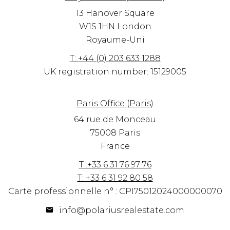
13 Hanover Square
W1S 1HN
London
Royaume-Uni
T: +44 (0) 203 633 1288
UK registration number: 15129005
Paris Office (Paris)
64 rue de Monceau
75008 Paris
France
T :+33 6 31 76 97 76
T: +33 6 31 92 80 58
Carte professionnelle n° : CPI75012024000000070
info@polariusrealestate.com