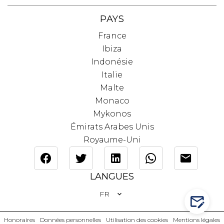
PAYS
France
Ibiza
Indonésie
Italie
Malte
Monaco
Mykonos
Émirats Arabes Unis
Royaume-Uni
LANGUES
FR
CONTA
Honoraires
Données personnelles
Utilisation des cookies
Mentions légales