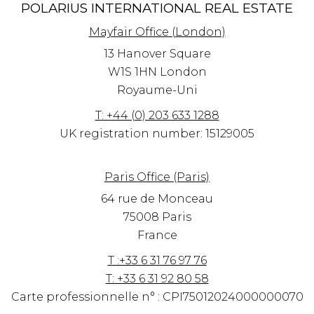
POLARIUS INTERNATIONAL REAL ESTATE
Mayfair Office (London)
13 Hanover Square
W1S 1HN
London
Royaume-Uni
T: +44 (0) 203 633 1288
UK registration number: 15129005
Paris Office (Paris)
64 rue de Monceau
75008 Paris
France
T :+33 6 31 76 97 76
T: +33 6 31 92 80 58
Carte professionnelle n° : CPI75012024000000070