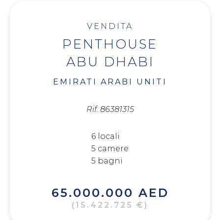
VENDITA
PENTHOUSE
ABU DHABI
EMIRATI ARABI UNITI
Rif. 86381315
6 locali
5 camere
5 bagni
65.000.000 AED
(15.422.725 €)