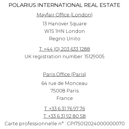
POLARIUS INTERNATIONAL REAL ESTATE
Mayfair Office (London)
13 Hanover Square
W1S 1HN
London
Regno Unito
T: +44 (0) 203 633 1288
UK registration number: 15129005
Paris Office (Paris)
64 rue de Monceau
75008 Paris
France
T :+33 6 31 76 97 76
T: +33 6 31 92 80 58
Carte professionnelle n° : CPI75012024000000070