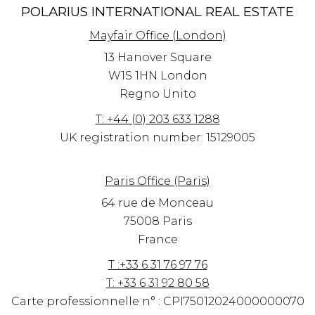
POLARIUS INTERNATIONAL REAL ESTATE
Mayfair Office (London)
13 Hanover Square
W1S 1HN
London
Regno Unito
T: +44 (0) 203 633 1288
UK registration number: 15129005
Paris Office (Paris)
64 rue de Monceau
75008 Paris
France
T :+33 6 31 76 97 76
T: +33 6 31 92 80 58
Carte professionnelle n° : CPI75012024000000070