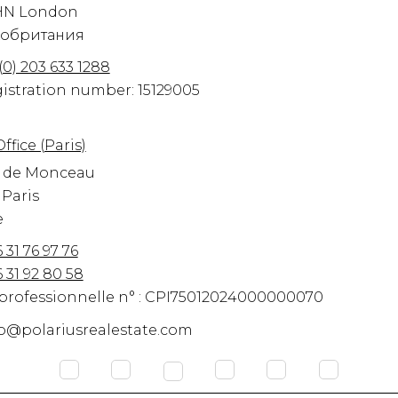
HN
London
обритания
 (0) 203 633 1288
istration number: 15129005
ffice (Paris)
e de Monceau
Paris
e
6 31 76 97 76
6 31 92 80 58
professionnelle n° : CPI75012024000000070
o@polariusrealestate.com