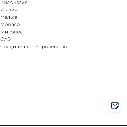
Индонезия
Италия
Мальта
Mónaco
Миконос
ОАЭ
Соединённое Королевство
CONT