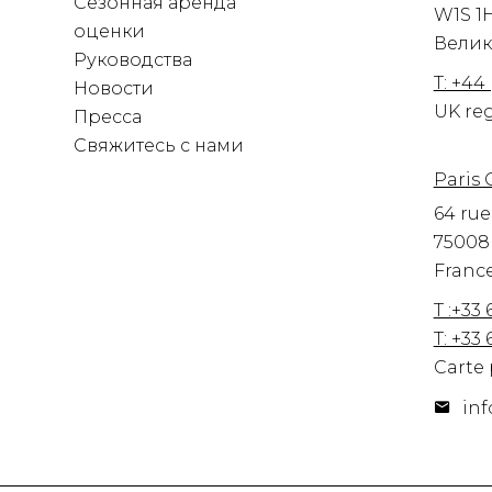
Сезонная аренда
W1S 1
оценки
Велик
Руководства
T: +44
Новости
UK reg
Пресса
Свяжитесь с нами
Paris O
64 ru
75008 
Franc
T :+33 
T: +33 
Carte 
inf