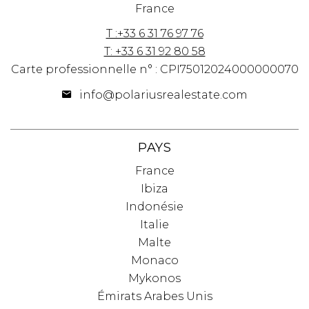
France
T :+33 6 31 76 97 76
T: +33 6 31 92 80 58
Carte professionnelle n° : CPI75012024000000070
info@polariusrealestate.com
PAYS
France
Ibiza
Indonésie
Italie
Malte
Monaco
Mykonos
Émirats Arabes Unis