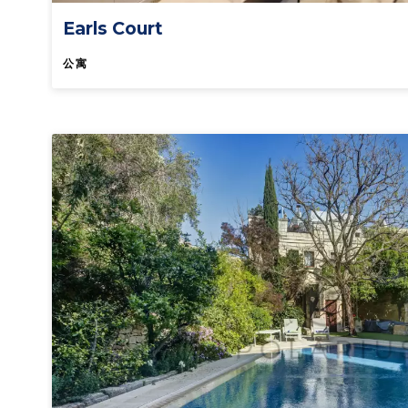
Earls Court
公寓