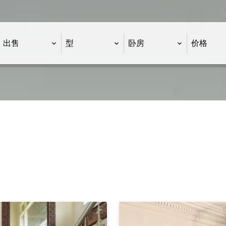
出售
型
卧房
价格