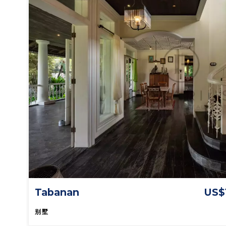
Tabanan
US$
别墅