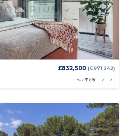
£832,500
(€971,242)
80.2 平方米
2
2