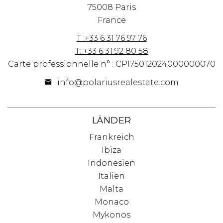
75008 Paris
France
T :+33 6 31 76 97 76
T: +33 6 31 92 80 58
Carte professionnelle n° : CPI75012024000000070
info@polariusrealestate.com
LÄNDER
Frankreich
Ibiza
Indonesien
Italien
Malta
Monaco
Mykonos